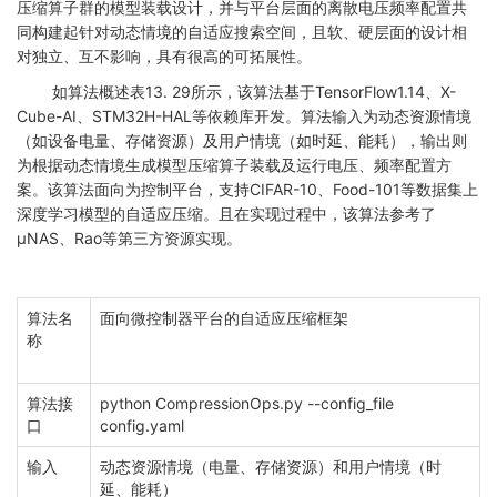
压缩算子群的模型装载设计，并与平台层面的离散电压频率配置共
同构建起针对动态情境的自适应搜索空间，且软、硬层面的设计相
对独立、互不影响，具有很高的可拓展性。
如算法概述表
13. 29
所示，该算法基于
TensorFlow1.14
、
X-
Cube-AI
、
STM32H-HAL
等依赖库开发。算法输入为动态资源情境
（如设备电量、存储资源）及用户情境（如时延、能耗），输出则
为根据动态情境生成模型压缩算子装载及运行电压、频率配置方
案。该算法面向为控制平台，支持
CIFAR-10
、
Food-101
等数据集上
深度学习模型的自适应压缩。且在实现过程中，该算法参考了
μNAS
、
Rao
等第三方资源实现。
算法名
面向微控制器平台的自适应压缩框架
称
算法接
python CompressionOps.py --config_file
口
config.yaml
输入
动态资源情境（电量、存储资源）和用户情境（时
延、能耗）