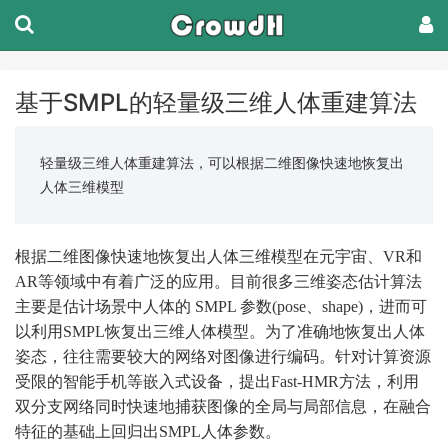
基于SMPL的轻量级三维人体重建算法
轻量级三维人体重建算法，可以根据二维图像快速地恢复出
人体三维模型
根据二维图像快速地恢复出人体三维模型在元宇宙、
VR
和
A
R
等领域中有着广泛的应用。目前很多三维
姿态估计算法
主要是估计场景中人体的
SMPL 参数
(
pose
、
shape)
，进而可
以利用
S
MPL
恢复出三维人体模型
。
为了准确地恢复出人体
姿态，往往需要较大的网络对图像进行编码。针对计算资源
受限的智能手机等嵌入式设备，提出
F
ast-HMR
方法，利用
双分支网络同时快速地捕获图像的全局与局部信息，在融合
特征的基础上回归出
S
MPL
人体参数。