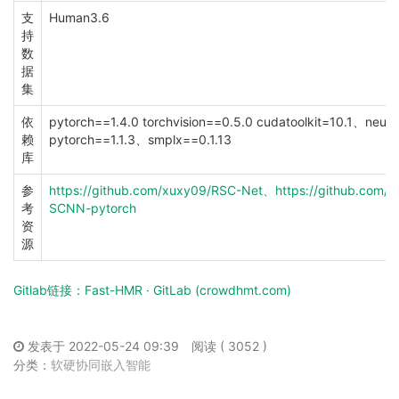
支
Human3.6
持
数
据
集
依
pytorch==1.4.0 torchvision==0.5.0 cudatoolkit=10.1、neura
赖
pytorch==1.1.3、smplx==0.1.13
库
参
https://github.com/xuxy09/RSC-Net、https://github.com/T
考
SCNN-pytorch
资
源
Gitlab链接：Fast-HMR · GitLab (crowdhmt.com)
发表于 2022-05-24 09:39
阅读 ( 3052 )
分类：
软硬协同嵌入智能