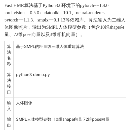
Fa
st-HMR
算法基于
Python
3.6
环境下的
pytorch==1.4.0
torchvision==0.5.0 cudatoolkit=10.1
、
neural-renderer-
pytorch==1.1.3
、
smplx==0.1.13
等依赖库。算法输入为二维人
体图像照片，输出为
SMPL人体模型参数
（包含
10维shape向
量
、
72维pose向量
以及
3维相机向量）。
算
基于SMPL的轻量级三维人体重建算法
法
名
称
算
python3 demo.py
法
接
口
输
人体图像
入
输
SMPL人体模型参数 10维shape向量 72维pose向量
出