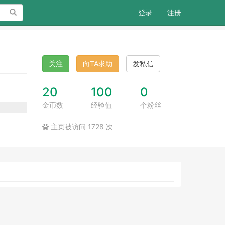
搜索
登录
注册
关注
向TA求助
发私信
20
100
0
金币数
经验值
个粉丝
主页被访问 1728 次