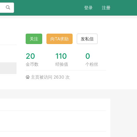
搜索
登录
注册
关注
向TA求助
发私信
20
110
0
金币数
经验值
个粉丝
主页被访问 2630 次