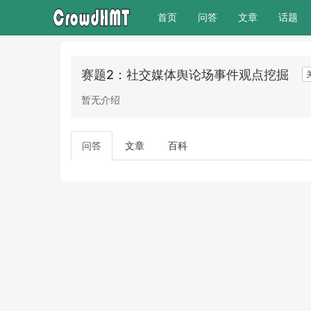
(current)
首页
问答
文章
话题
赛题2：社交媒体舆论场事件观点挖掘
暂无介绍
问答
文章
百科