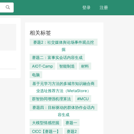
搜索
登录
注册
相关标签
赛题2：社交媒体舆论场事件观点挖
掘
赛题二：富事实会话内容生成
AIOT-Camp
智能制造
材料
电脑
基于元学习方法的多城市知识融合商
业选址推荐方法（MetaStore）
群智协同增强机理算法
#MCU
赛题四：目标驱动的群体协作会话内
容生成
大模型情感挖掘
赛题一
CICC【赛题一】
赛题2