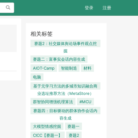
搜索
登录
注册
相关标签
赛题2：社交媒体舆论场事件观点挖
掘
赛题二：富事实会话内容生成
AIOT-Camp
智能制造
材料
电脑
基于元学习方法的多城市知识融合商
业选址推荐方法（MetaStore）
群智协同增强机理算法
#MCU
赛题四：目标驱动的群体协作会话内
容生成
大模型情感挖掘
赛题一
CICC【赛题一】
赛题2