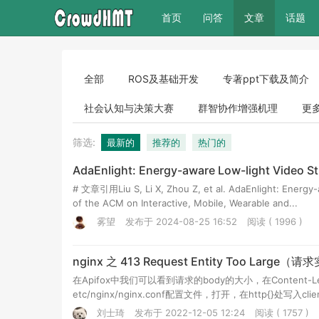
(current)
首页
问答
文章
话题
全部
ROS及基础开发
专著ppt下载及简介
社会认知与决策大赛
群智协作增强机理
更
筛选:
最新的
推荐的
热门的
AdaEnlight: Energy-aware Low-light Video 
# 文章引用Liu S, Li X, Zhou Z, et al. AdaEnlight: Energy
of the ACM on Interactive, Mobile, Wearable and...
雾望
发布于 2024-08-25 16:52
阅读 ( 1996 )
nginx 之 413 Request Entity Too Large
在Apifox中我们可以看到请求的body的大小，在Content-
etc/nginx/nginx.conf配置文件，打开，在http{}处写入clien
刘士琦
发布于 2022-12-05 12:24
阅读 ( 1757 )