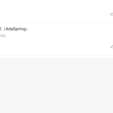
daSpring）
ng）