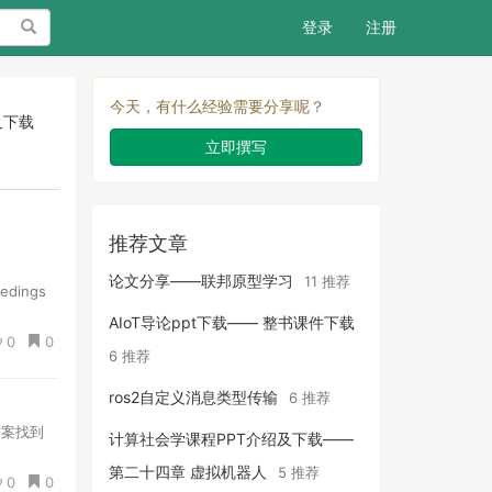
搜索
登录
注册
今天，有什么经验需要分享呢？
及下载
立即撰写
推荐文章
论文分享——联邦原型学习
11 推荐
eedings
AIoT导论ppt下载—— 整书课件下载
0
0
6 推荐
ros2自定义消息类型传输
6 推荐
决方案找到
计算社会学课程PPT介绍及下载——
第二十四章 虚拟机器人
5 推荐
0
0