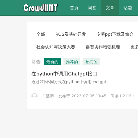
(current)
首页
问答
文章
话题
全部
ROS及基础开发
专著ppt下载及简介
社会认知与决策大赛
群智协作增强机理
更
筛选:
最新的
推荐的
热门的
在python中调用Chatgpt接口
通过2种不同方式在python中调用chatgpt
卞浩羽
发布于 2023-07-05 19:45
阅读 ( 2116 )