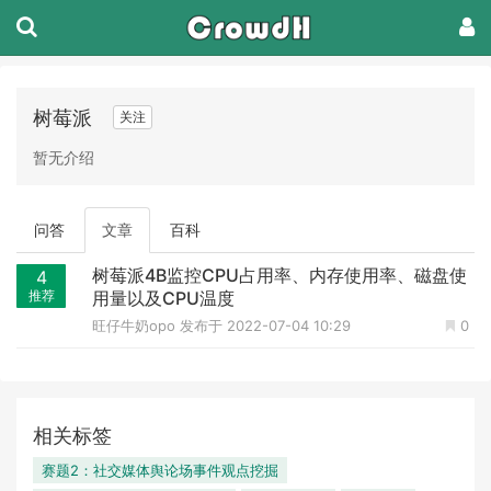
树莓派
关注
暂无介绍
问答
文章
百科
树莓派4B监控CPU占用率、内存使用率、磁盘使
4
推荐
用量以及CPU温度
旺仔牛奶opo
发布于 2022-07-04 10:29
0
相关标签
赛题2：社交媒体舆论场事件观点挖掘